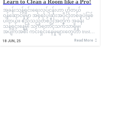
Learn to Clean a Room like a Pro!
အခန်းသန့်ရှင်းရေးလုပ်ငန်းဟာ ဟိုတယ်
ဝန်ဆောင်မှုမှာ အရေးပါဆုံးအပိုင်းတစ်ခုပဲဖြစ်
ပါတယ်။ ဧည့်သည်တစ်ဦးအတွက် အခန်း
သန့်ရှင်းနေမှု၊ သက်တောင့်သက်သာရှိမှု၊
အပျက်အစီး ကင်းရှင်းနေမှုများတွေဟာ trust…
Read More
18
JUN, 25