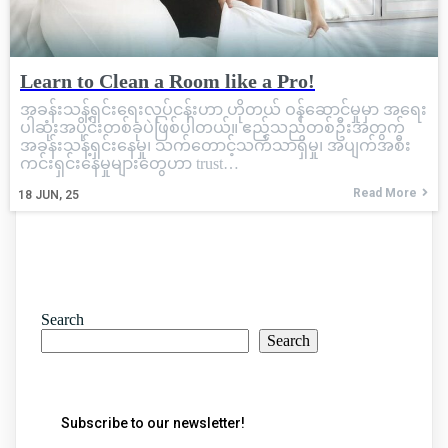
Learn to Clean a Room like a Pro!
အခန်းသန့်ရှင်းရေးလုပ်ငန်းဟာ ဟိုတယ် ဝန်ဆောင်မှုမှာ အရေး
ပါဆုံးအပိုင်းတစ်ခုပဲဖြစ်ပါတယ်။ ဧည့်သည်တစ်ဦးအတွက်
အခန်းသန့်ရှင်းနေမှု၊ သက်တောင့်သက်သာရှိမှု၊ အပျက်အစီး
ကင်းရှင်းနေမှုများတွေဟာ trust…
Read More
18
JUN, 25
Search
Search
Subscribe to our newsletter!