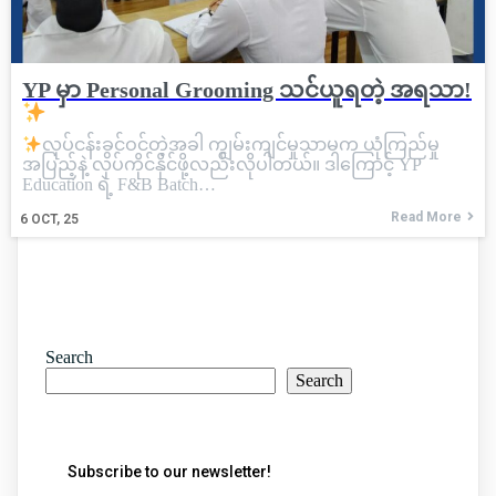
YP မှာ Personal Grooming သင်ယူရတဲ့ အရသာ!
လုပ်ငန်းခွင်ဝင်တဲ့အခါ ကျွမ်းကျင်မှုသာမက ယုံကြည်မှု
အပြည့်နဲ့ လုပ်ကိုင်နိုင်ဖို့လည်းလိုပါတယ်။ ဒါကြောင့် YP
Education ရဲ့ F&B Batch…
Read More
6
OCT, 25
Search
Search
Subscribe to our newsletter!