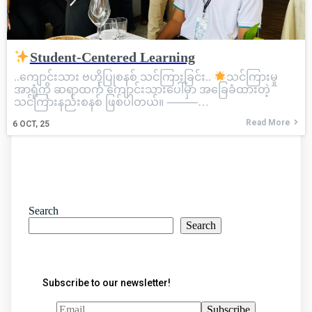
Student-Centered Learning
..ကျောင်းသား ဗဟိုပြုစနစ် သင်ကြားခြင်း..
သင်ကြားမှု
အာရုံကို ဆရာထက် ကျောင်းသားပေါ်မှာ အခြေခံထားတဲ့
သင်ကြားနည်းစနစ် ဖြစ်ပါတယ်။ ⸻…
Read More
6
OCT, 25
Search
Search
Subscribe to our newsletter!