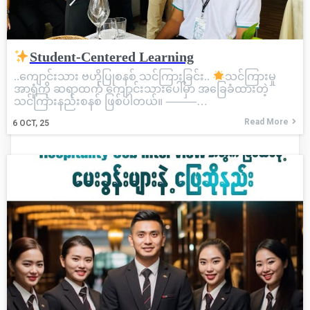
Student-Centered Learning
..ကျောင်းသား ဗဟိုပြုစနစ် သင်ကြားခြင်း..
သင်ကြားမှု
အာရုံကို ဆရာထက် ကျောင်းသားပေါ်မှာ အခြေခံထားတဲ့
သင်ကြားနည်းစနစ် ဖြစ်ပါတယ်။ ⸻…
Read More
6
OCT, 25