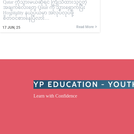
Qatar ကိုသွားမယ်ဆိုရင် ကြိုသိထားသင့်တဲ့
အချက်လေးတွေ Qatar ကို သွားရောက်ပြီး
Hospitality နယ်ပယ်မှာ အလုပ်လုပ်ဖို့
စိတ်ဝင်စားနေပြီလား…
Read More
17
JUN, 25
YP EDUCATION - YOU
Learn with Confidence