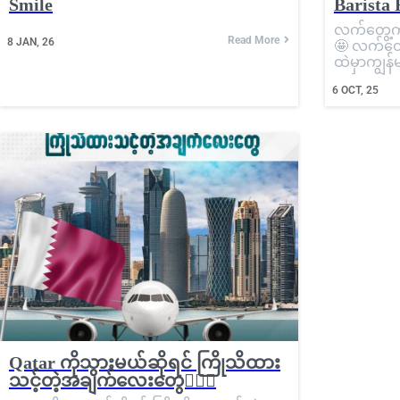
Smile
Barista 
လက်တွေ့ကျက
Read More
8
JAN, 26
🤩 လက်တွေ
ထဲမှာကျွန်
6
OCT, 25
Qatar ကိုသွားမယ်ဆိုရင် ကြိုသိထား
သင့်တဲ့အချက်လေးတွေ💁🏼‍♀️