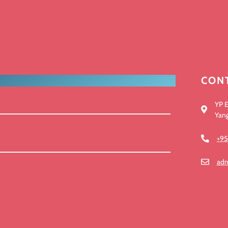
CON
YP E
Yan
+9
ad