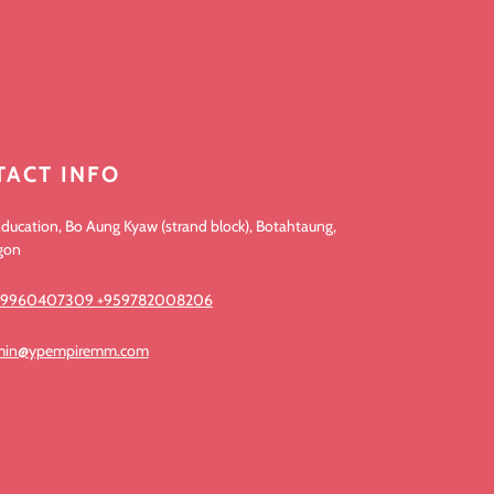
TACT INFO
ducation, Bo Aung Kyaw (strand block), Botahtaung,
gon
59960407309 +959782008206
min@ypempiremm.com