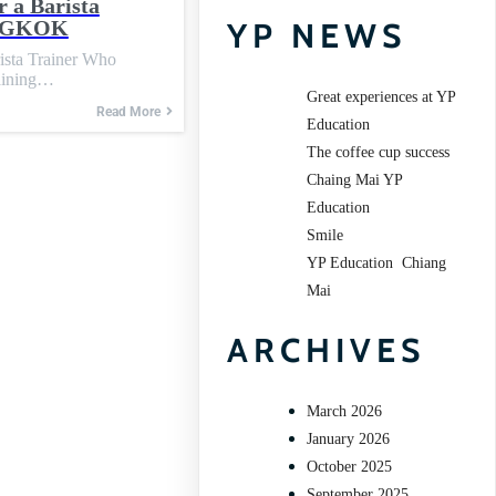
 a Barista
ANGKOK
YP NEWS
ista Trainer Who
raining…
Great experiences at YP
Read More
Education
The coffee cup success
Chaing Mai YP
Education
Smile
YP Education Chiang
Mai
ARCHIVES
March 2026
January 2026
October 2025
September 2025