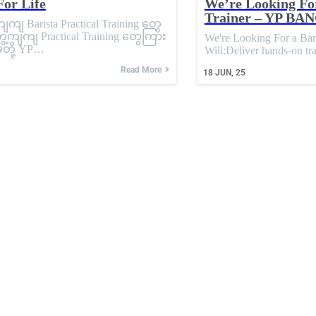
For Life
We’re Looking For
Trainer – YP B
ျ Barista Practical Training တွေ
့ကျကျ Practical Training တွေကြား
We're Looking For a Bar
မတို့ YP…
Will:Deliver hands-on t
Read More
18
JUN, 25