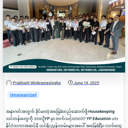
Prabhath Wickramasinghe
June 16, 2025
Uncategorized
အနာဂတ်အတွက် ခိုင်မာတဲ့အခြေခံတည်ဆောက်ဖို့ Housekeeping
သင်တန်းတွေကို ဘာလို့YP မှာ တက်သင့်တာလဲ⁉️ YP Education ဟာ
နိုင်ငံတကာအဆင့်မှီ သင်ရိုးညွှန်းတမ်းများအပေါ် အခြေခံပြီး၊ လက်တွေ့