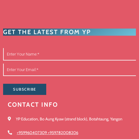
GET THE LATEST FROM YP
SUBSCRIBE
CONTACT INFO
YP Education, Bo Aung Kyaw (strand block), Botahtaung, Yangon
+959960407309 +959782008206