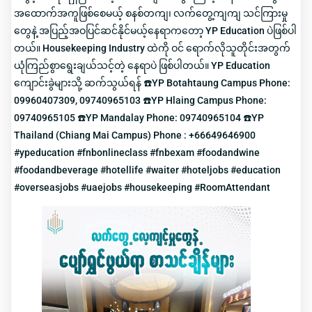
အထောက်အကူဖြစ်စေမယ့် စနစ်တကျ၊ လက်တွေ့ကျကျ သင်ကြားမှု
တွေနဲ့ အပြည့်အဝပြင်ဆင်နိုင်မယ့်နေရာကတော့ YP Education ပဲဖြစ်ပါ
တယ်။ Housekeeping Industry ထဲကို ဝင် ရောက်လိုသူတိုင်းအတွက်
ယုံကြည်စွာရွေးချယ်သင့်တဲ့ နေရာပဲ ဖြစ်ပါတယ်။ YP Education
ကျောင်းခွဲများသို့ ဆက်သွယ်ရန် ☎️YP Botahtaung Campus Phone:
09960407309, 09740965103 ☎️YP Hlaing Campus Phone:
09740965105 ☎️YP Mandalay Phone: 09740965104 ☎️YP
Thailand (Chiang Mai Campus) Phone : +66649646900
#ypeducation #fnbonlineclass #fnbexam #foodandwine
#foodandbeverage #hotellife #waiter #hoteljobs #education
#overseasjobs #uaejobs #housekeeping #RoomAttendant