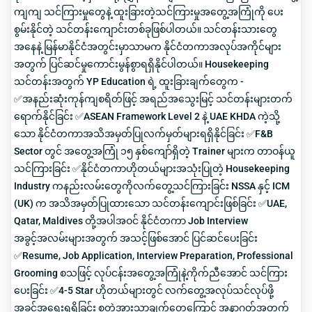
ကျကျ သင်ကြားမှုတွေနဲ့ ထူးခြားတဲ့သင်ကြားမှုအတွေ့အကြုံကို ပေး
စွမ်းနိုင်တဲ့ သင်တန်းကျောင်းတစ်ခုဖြစ်ပါတယ်။ သင်တန်းသားတွေ
အနေနဲ့ မြန်မာနိုင်ငံအတွင်းမှာသာမက နိုင်ငံတကာအလုပ်အကိုင်များ
အတွက် ပြင်ဆင်မှုကောင်းမွန်စွာရရှိနိုင်ပါတယ်။ Housekeeping
သင်တန်းအတွက် YP Education ရဲ့ ထူးခြားချက်တွေက -
✅အနည်းဆုံးကုန်ကျစရိတ်ဖြင့် အရည်အသွေးမြင့် သင်တန်းများတက်
ရောက်နိုင်ခြင်း ✅ASEAN Framework Level 2 နဲ့ UAE KHDA ကဲ့သို့
သော နိုင်ငံတကာအသိအမှတ်ပြုလက်မှတ်များရရှိနိုင်ခြင်း ✅F&B
Sector တွင် အတွေ့အကြုံ ၁၅ နှစ်ကျော်ရှိတဲ့ Trainer များက တာဝန်ယူ
သင်ကြားခြင်း ✅နိုင်ငံတကာဟိုတယ်များအသုံးပြုတဲ့ Housekeeping
Industry ကနည်းလမ်းတွေကိုလက်တွေ့သင်ကြားခြင်း NSSA နှင့် ICM
(UK) က အသိအမှတ်ပြုထားသော သင်တန်းကျောင်းဖြစ်ခြင်း ✅UAE,
Qatar, Maldives တို့အပါအဝင် နိုင်ငံတကာ Job Interview
အခွင့်အလမ်းများအတွက် အသင့်ဖြစ်အောင် ပြင်ဆင်ပေးခြင်း
✅Resume, Job Application, Interview Preparation, Professional
Grooming စသဖြင့် လုပ်ငန်းအတွေ့အကြုံနဲ့ကိုက်ညီအောင် သင်ကြား
ပေးခြင်း ✅4-5 Star ဟိုတယ်များတွင် လက်တွေ့အလုပ်သင်လုပ်ဖို့
အခွင့်အရေးရရှိခြင်း စတဲ့အားသာချက်တွေကြောင့် အနာဂတ်အတွက်