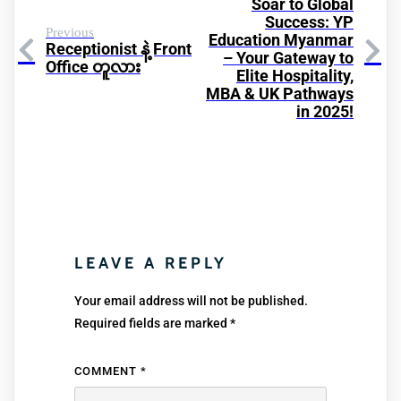
Soar to Global
Success: YP
Previous
Education Myanmar
Receptionist နဲ့ Front
– Your Gateway to
Office တူလား
Elite Hospitality,
MBA & UK Pathways
in 2025!
LEAVE A REPLY
Your email address will not be published.
Required fields are marked
*
COMMENT
*